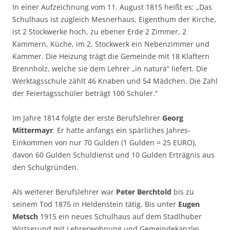
In einer Aufzeichnung vom 11. August 1815 heißt es: „Das
Schulhaus ist zugleich Mesnerhaus, Eigenthum der Kirche,
ist 2 Stockwerke hoch, zu ebener Erde 2 Zimmer, 2
Kammern, Küche, im 2. Stockwerk ein Nebenzimmer und
Kammer. Die Heizung trägt die Gemeinde mit 18 Klaftern
Brennholz, welche sie dem Lehrer „in natura“ liefert. Die
Werktagsschule zählt 46 Knaben und 54 Mädchen. Die Zahl
der Feiertagsschüler beträgt 100 Schüler.“
Im Jahre 1814 folgte der erste Berufslehrer
Georg
Mittermayr
. Er hatte anfangs ein spärliches Jahres-
Einkommen von nur 70 Gulden (1 Gulden = 25 EURO),
davon 60 Gulden Schuldienst und 10 Gulden Erträgnis aus
den Schulgründen.
Als weiterer Berufslehrer war
Peter Berchtold
bis zu
seinem Tod 1875 in Heldenstein tätig. Bis unter
Eugen
Metsch
1915 ein neues Schulhaus auf dem Stadlhuber
Wirtsgrund mit Lehrerwohnung und Gemeindekanzlei