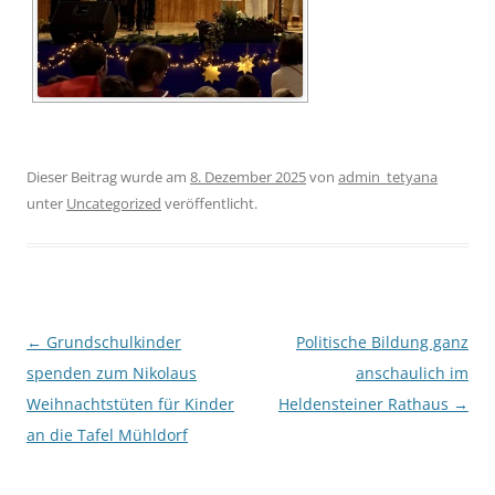
Dieser Beitrag wurde am
8. Dezember 2025
von
admin_tetyana
unter
Uncategorized
veröffentlicht.
Beitragsnavigation
←
Grundschulkinder
Politische Bildung ganz
spenden zum Nikolaus
anschaulich im
Weihnachtstüten für Kinder
Heldensteiner Rathaus
→
an die Tafel Mühldorf