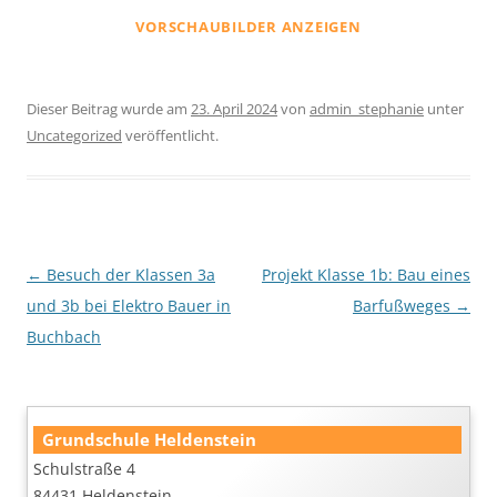
VORSCHAUBILDER ANZEIGEN
Dieser Beitrag wurde am
23. April 2024
von
admin_stephanie
unter
Uncategorized
veröffentlicht.
Beitragsnavigation
←
Besuch der Klassen 3a
Projekt Klasse 1b: Bau eines
und 3b bei Elektro Bauer in
Barfußweges
→
Buchbach
Grundschule Heldenstein
Schulstraße 4
84431 Heldenstein